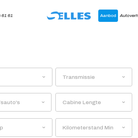
 61 61
Aanbod
Autoverh
Home
Aanbod
Transmissie
Autoverhuur
Onze merken
fsauto's
Cabine Lengte
Diensten
Werkplaats
Up
Kilometerstand Min
Over ons