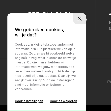
038-344 61 61
info@sellesautos.nl
K
We gebruiken cookies,
wil je dat?
Cookies zijn kleine tekstbestanden met
informatie erin. Die plaatsen we kort op je
apparaat. Zo zien we bijvoorbeeld welke
pagina’s je zag, waar je afhaakte en wat je
invulde. Op die manier hebben wij
informatie waar we jouw websitebezoek
beter mee maken. Handig toch? Natuurlijk
kies je zelf of je dat toestaat. Daar zijn we
eerlijk over. Klik op “Cookie instellingen”,
P
vind meer informatie en beheer je
voorkeuren.
Cookie instellingen
Cookies weigeren