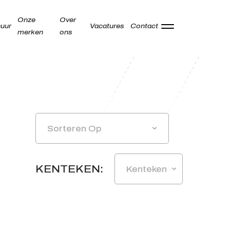
Onze
Over
uur
Vacatures
Contact
merken
ons
Adres
Kamperzeedijk 87-89
8281 PC Genemuiden
Sorteren Op
Openingstijden showroom
Ma -
9:00 - 18:00
KENTEKEN:
Kenteken
Vr
Za
9:00 - 17:00
Zo
Gesloten