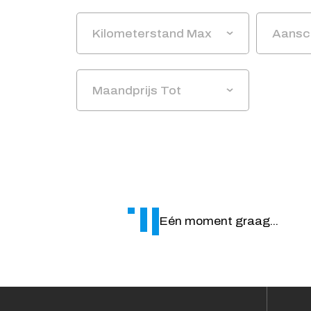
Kilometerstand Max
Aansch
Maandprijs Tot
Eén moment graag...