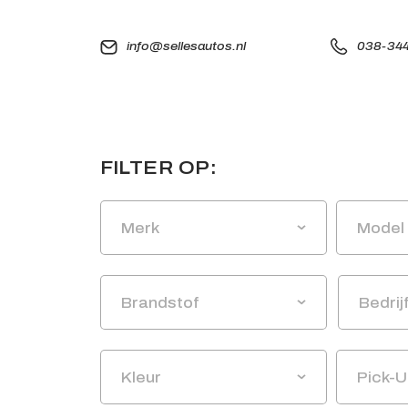
info@sellesautos.nl
038-344
FILTER OP:
Merk
Model
Brandstof
Bedrij
Kleur
Pick-