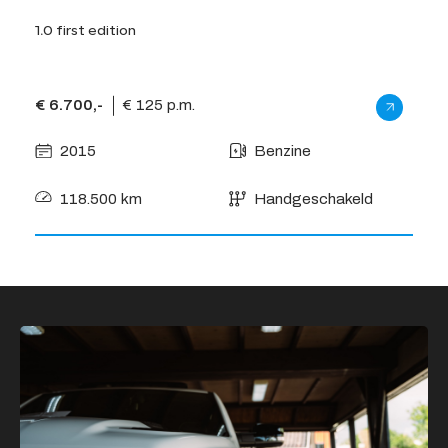
1.0 first edition
2.0 e
€ 6.700,-
€ 125 p.m.
€ 15
2015
Benzine
2
118.500 km
Handgeschakeld
1