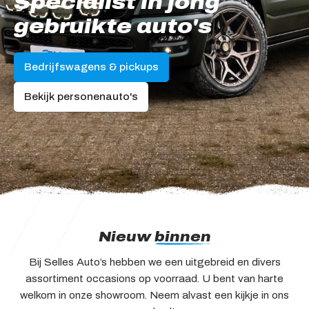
Specialist in jong
gebruikte auto's
Adres
Kamperzeedijk 87-89
8281 PC Genemuiden
Bedrijfswagens & pickups
Openingstijden showroom
Bekijk personenauto's
Ma - Vr
9:00 - 18:00
Za
9:00 - 17:00
Zo
Gesloten
Openingstijden werkplaats
Ma - Vr
8:00 - 12:15 en
13:15 - 17:00
Nieuw
binnen
Za
Gesloten
Zo
Gesloten
Bij Selles Auto’s hebben we een uitgebreid en divers
assortiment occasions op voorraad. U bent van harte
welkom in onze showroom. Neem alvast een kijkje in ons