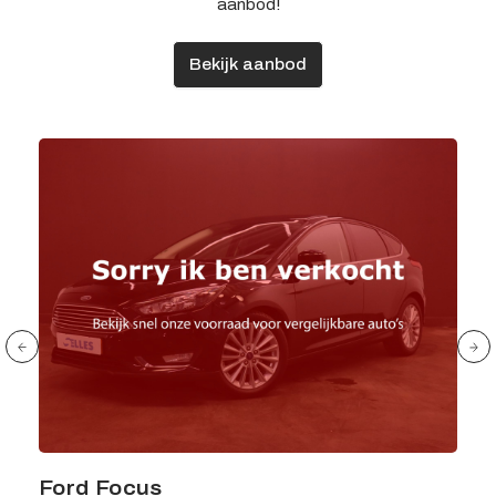
aanbod!
Bekijk aanbod
Ford Focus
Kia