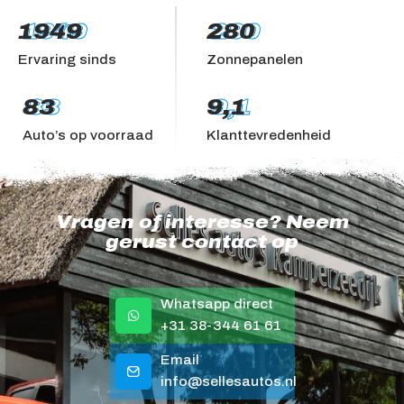
1949
1949
280
280
Ervaring sinds
Zonnepanelen
83
83
9,1
9,1
Auto’s op voorraad
Klanttevredenheid
Vragen of interesse? Neem
gerust contact op
Whatsapp direct
+31 38-344 61 61
Email
info@sellesautos.nl