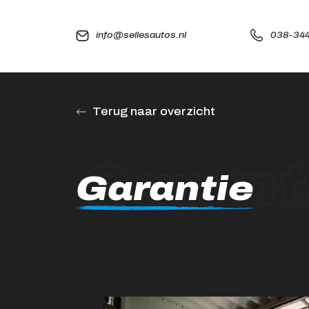
info@sellesautos.nl
038-344
Terug naar overzicht
Garant
Garantie