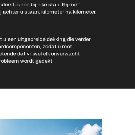
Openingstijden werkplaats
dersteunen bij elke stap. Rij met
 achter u staan, kilometer na kilometer.
Ma -
8:00 - 12:15 en
Vr
13:15 - 17:00
Za
Gesloten
Zo
Gesloten
 u een uitgebreide dekking die verder
ardcomponenten, zodat u met
etende dat vrijwel elk onverwacht
robleem wordt gedekt.