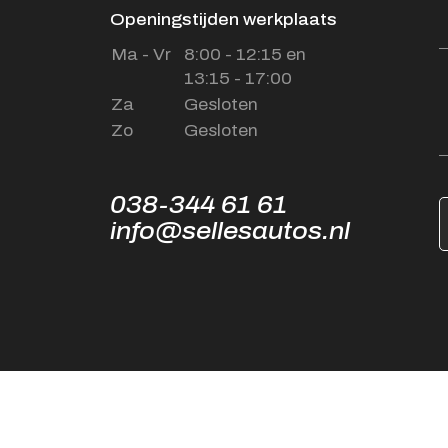
Openingstijden werkplaats
Ma - Vr
8:00 - 12:15 en
13:15 - 17:00
Za
Gesloten
Zo
Gesloten
038-344 61 61
info@sellesautos.nl