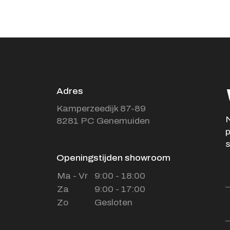
Adres
Kamperzeedijk 87-89
N
8281 PC Genemuiden
p
s
Openingstijden showroom
Ma - Vr
9:00 - 18:00
Za
9:00 - 17:00
Zo
Gesloten