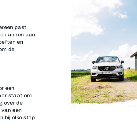
ereen past.
ieplannen aan
oeften en
 om de
.
or een
laar staat om
g over de
n van een
n bij elke stap