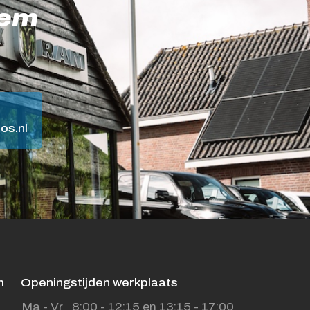
eem
os.nl
m
Openingstijden werkplaats
Ma - Vr
8:00 - 12:15 en 13:15 - 17:00