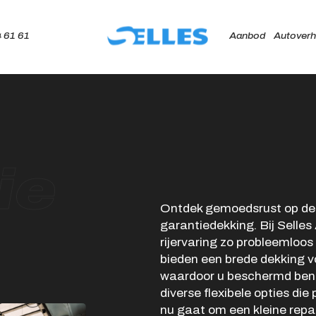
 61 61
Aanbod
Autoverh
Home
Aanbod
ie
Autoverhuur
Ontdek gemoedsrust op de 
Onze merken
garantiedekking. Bij Selle
Diensten
rijervaring zo probleemloo
bieden een brede dekking v
Werkplaats
waardoor u beschermd bent
diverse flexibele opties di
Over ons
nu gaat om een kleine repa