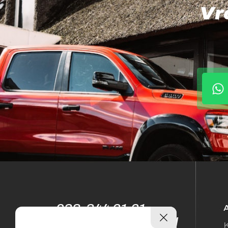
Vr
038-344 61 61
info@sellesautos.nl
K