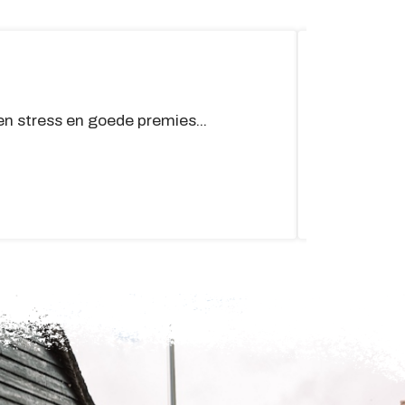
Inkoop/
een stress en goede premies...
Overweegt
auto late
Lees me