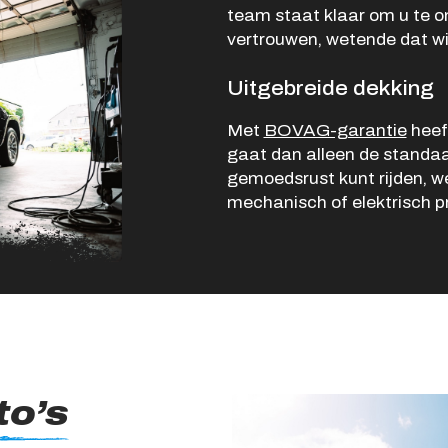
team staat klaar om u te on
Verkocht
vertrouwen, wetende dat wij
Vacatures
Uitgebreide dekking
Contact
Met
BOVAG-garantie
heeft
gaat dan alleen de standa
gemoedsrust kunt rijden, w
mechanisch of elektrisch p
to’s