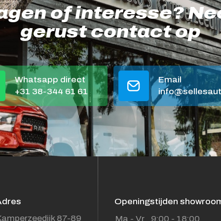
agen of interesse? N
gerust contact op
Whatsapp direct
Email
+31 38-344 61 61
info@sellesaut
Adres
Openingstijden showroo
amperzeedijk 87-89
Ma - Vr
9:00 - 18:00