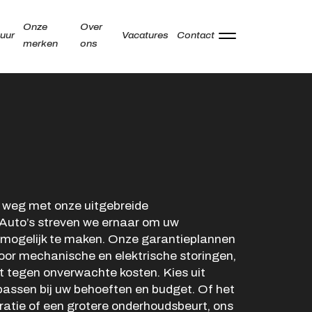
Onze
Over
uur
Vacatures
Contact
merken
ons
Adres
Kamperzeedijk 87-89
8281 PC Genemuiden
Openingstijden showroom
weg met onze uitgebreide
s Auto’s streven we ernaar om uw
Ma -
9:00 - 18:00
s mogelijk te maken. Onze garantieplannen
Vr
oor mechanische en elektrische storingen,
Za
9:00 - 17:00
 tegen onverwachte kosten. Kies uit
Zo
Gesloten
e passen bij uw behoeften en budget. Of het
ratie of een grotere onderhoudsbeurt, ons