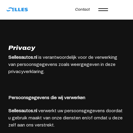
Contact
Home
Aanbod
Privacy
Autoverhuur
Onze merken
Sellesautos.nl
is verantwoordelijk voor de verwerking
van persoonsgegevens zoals weergegeven in deze
Diensten
privacyverklaring.
Werkplaats
Over ons
Persoonsgegevens die wij verwerken
Verkocht
Vacatures
Sellesautos.nl
verwerkt uw persoonsgegevens doordat
u gebruik maakt van onze diensten en/of omdat u deze
Contact
zelf aan ons verstrekt.