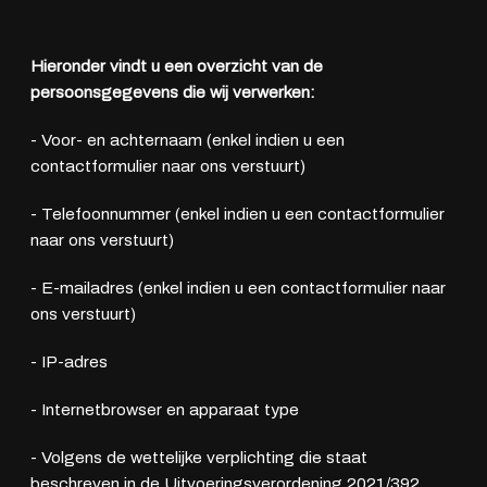
Adres
Hieronder vindt u een overzicht van de
Kamperzeedijk 87-89
persoonsgegevens die wij verwerken:
8281 PC Genemuiden
- Voor- en achternaam (enkel indien u een
Openingstijden showroom
contactformulier naar ons verstuurt)
Ma - Vr
9:00 - 18:00
Za
9:00 - 17:00
- Telefoonnummer (enkel indien u een contactformulier
Zo
Gesloten
naar ons verstuurt)
Openingstijden werkplaats
- E-mailadres (enkel indien u een contactformulier naar
ons verstuurt)
Ma - Vr
8:00 - 12:15 en
13:15 - 17:00
- IP-adres
Za
Gesloten
Zo
Gesloten
- Internetbrowser en apparaat type
- Volgens de wettelijke verplichting die staat
beschreven in de Uitvoeringsverordening 2021/392