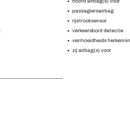
hoofd airbag(s) voor
passagiersairbag
rijstrooksensor
k
verkeersbord detectie
vermoeidheids herkenni
zij airbag(s) voor