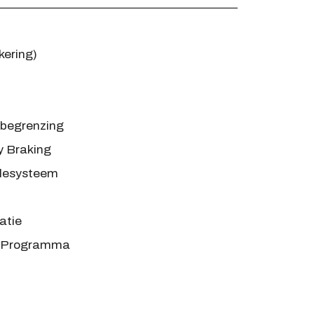
kering)
 begrenzing
 Braking
lesysteem
atie
ts Programma