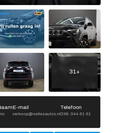
Openingstijden werkplaats
Ma -
8:00 - 12:15 en
Vr
13:15 - 17:00
Za
Gesloten
Zo
Gesloten
31+
Naam
E-mail
Telefoon
Naa
ric
verkoop@sellesautos.nl
038-344 61 61
Gerrit