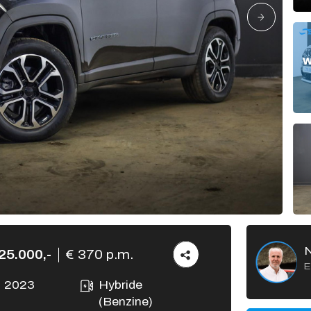
Verkocht
Vacatures
Contact
25.000,-
€ 370 p.m.
E
2023
Hybride
(Benzine)