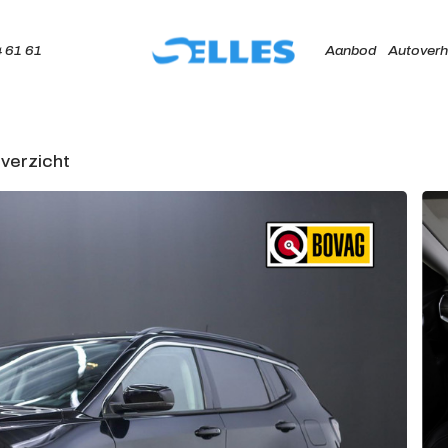
 61 61
Aanbod
Autoverh
verzicht
Home
Aanbod
Autoverhuur
Onze merken
Diensten
Werkplaats
Over ons