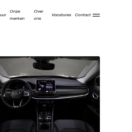
Onze
Over
uur
Vacatures
Contact
merken
ons
Adres
Kamperzeedijk 87-89
8281 PC Genemuiden
Openingstijden showroom
Ma -
9:00 - 18:00
Vr
Za
9:00 - 17:00
Zo
Gesloten