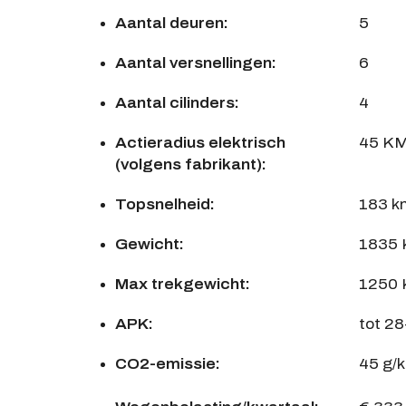
Aantal deuren:
5
Aantal versnellingen:
6
Aantal cilinders:
4
Actieradius elektrisch
45 K
(volgens fabrikant):
Topsnelheid:
183 k
Gewicht:
1835
Max trekgewicht:
1250
APK:
tot 2
CO2-emissie:
45 g/