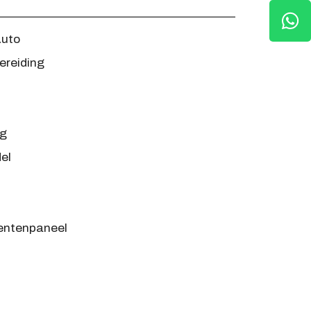
Auto
ereiding
ng
el
mentenpaneel