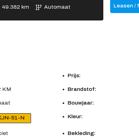
Leasen / 
49.382 km
Automaat
Prijs:
2 KM
Brandstof:
maat
Bouwjaar:
Kleur:
KJN-51-N
iet
Bekleding: