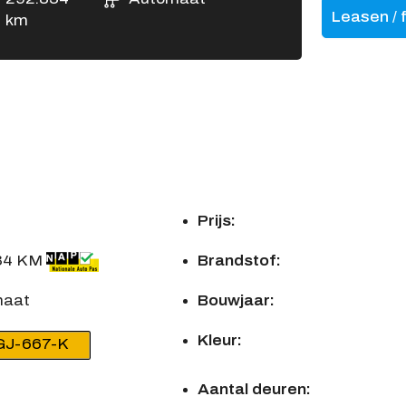
Leasen / 
km
n
Prijs:
34 KM
Brandstof:
maat
Bouwjaar:
Kleur:
GJ-667-K
Aantal deuren: