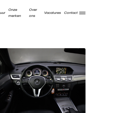
Onze
Over
uur
Vacatures
Contact
merken
ons
Adres
Kamperzeedijk 87-89
8281 PC Genemuiden
Openingstijden showroom
Ma -
9:00 - 18:00
Vr
Za
9:00 - 17:00
Zo
Gesloten