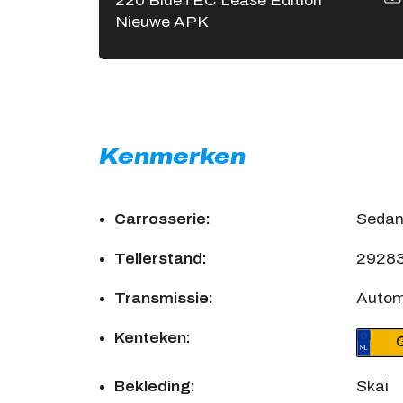
220 BlueTEC Lease Edition
Nieuwe APK
Kenmerken
Carrosserie:
Seda
Tellerstand:
2928
Transmissie:
Auto
Kenteken:
Bekleding:
Skai