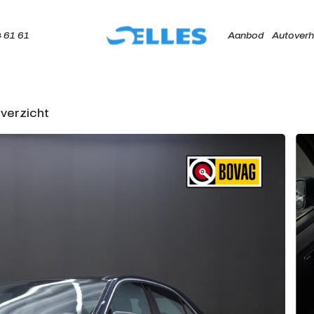
 61 61
Aanbod
Autoverh
verzicht
Home
Aanbod
Autoverhuur
Onze merken
Diensten
Werkplaats
Over ons