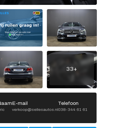
Openingstijden werkplaats
Ma -
8:00 - 12:15 en
Vr
13:15 - 17:00
Za
Gesloten
Zo
Gesloten
33+
Naam
E-mail
Telefoon
Naa
ric
verkoop@sellesautos.nl
038-344 61 61
Gerrit