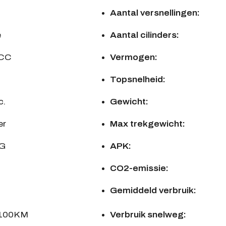
Aantal versnellingen:
e
Aantal cilinders:
 CC
Vermogen:
Topsnelheid:
c.
Gewicht:
er
Max trekgewicht:
KG
APK:
CO2-emissie:
Gemiddeld verbruik:
/100KM
Verbruik snelweg: