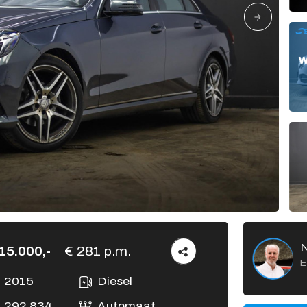
Verkocht
Vacatures
Contact
15.000,-
€ 281 p.m.
E
2015
Diesel
292.834
Automaat