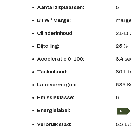
Aantal zitplaatsen:
5
BTW / Marge:
marg
Cilinderinhoud:
2143
Bijtelling:
25 %
Acceleratie 0-100:
8.4 se
Tankinhoud:
80 Lit
Laadvermogen:
685 
Emissieklasse:
6
Energielabel:
Verbruik stad:
5.2 L