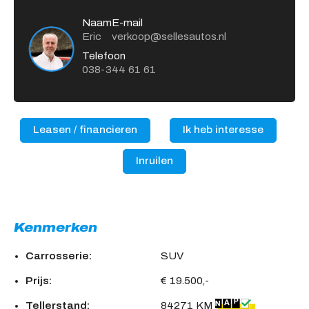
Naam
E-mail
Eric
verkoop@sellesautos.nl
Telefoon
038-344 61 61
Leasen / financieren
Ik heb interesse
Inruilen
Kenmerken
Carrosserie:
SUV
Prijs:
€ 19.500,-
Tellerstand:
84271 KM