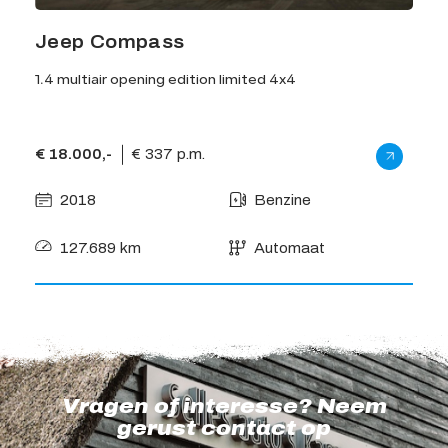
Jeep Compass
Je
1.4 multiair opening edition limited 4x4
1.4 n
€ 18.000,-
€ 337 p.m.
€ 17
2018
Benzine
2
127.689 km
Automaat
1
Vragen of interesse? Neem
gerust contact op