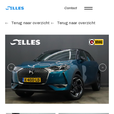
Contact
Home
Terug naar overzicht
Terug naar overzicht
Aanbod
Autoverhuur
Onze merken
Diensten
Werkplaats
Over ons
Verkocht
Vacatures
Contact