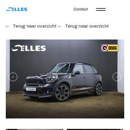
Contact
Home
Terug naar overzicht
Terug naar overzicht
Aanbod
Autoverhuur
Onze merken
Diensten
Werkplaats
Over ons
Verkocht
Vacatures
Contact