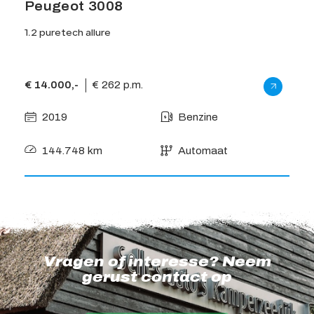
Peugeot 3008
Vol
1.2 puretech allure
2.0 
€ 14.000,-
€ 262 p.m.
€ 12
2019
Benzine
2
144.748 km
Automaat
2
Vragen of interesse? Neem
gerust contact op