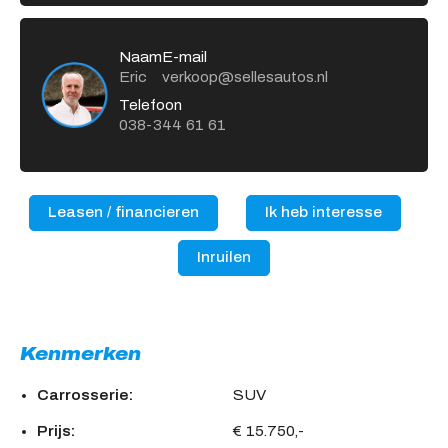
Naam
E-mail
Eric
verkoop@sellesautos.nl
Telefoon
038-344 61 61
Leasen / financieren
Ik heb interesse
Inruilen
Kenmerken
Carrosserie:
SUV
Prijs:
€ 15.750,-