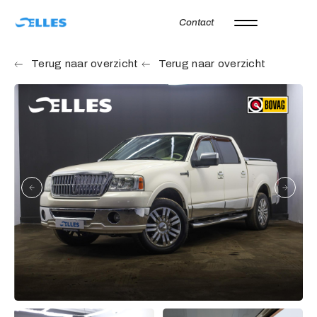
Contact
Home
Terug naar overzicht
Terug naar overzicht
Aanbod
Autoverhuur
Onze merken
Diensten
Werkplaats
Over ons
Verkocht
Vacatures
Contact