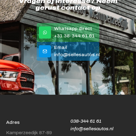
Vragen of interesse? Neem
gerust contact op
Whatsapp direct
+31 38-344 61 61
Email
info@sellesautos.nl
038-344 61 61
Adres
info@sellesautos.nl
Kamperzeedijk 87-89