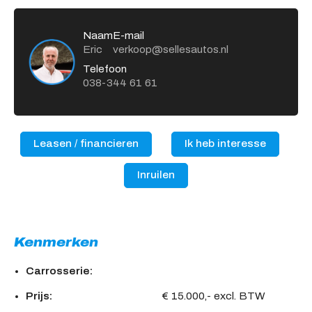
Naam
E-mail
Eric
verkoop@sellesautos.nl
Telefoon
038-344 61 61
Leasen / financieren
Ik heb interesse
Inruilen
Kenmerken
Carrosserie:
Prijs:
€ 15.000,- excl. BTW