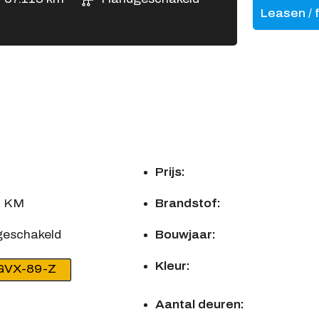
Leasen / 
Prijs:
3 KM
Brandstof:
eschakeld
Bouwjaar:
Kleur:
GVX-89-Z
Aantal deuren: