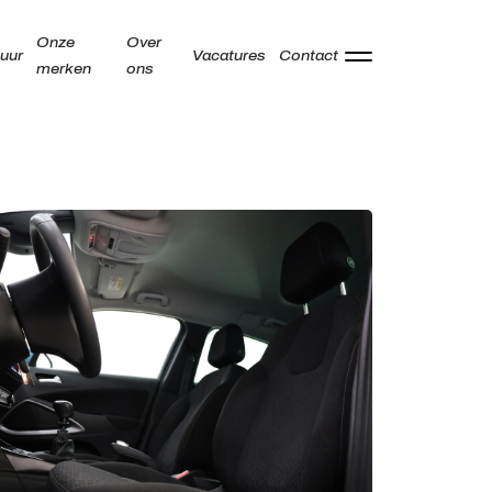
Onze
Over
uur
Vacatures
Contact
merken
ons
Adres
Kamperzeedijk 87-89
8281 PC Genemuiden
Openingstijden showroom
Ma -
9:00 - 18:00
Vr
Za
9:00 - 17:00
Zo
Gesloten