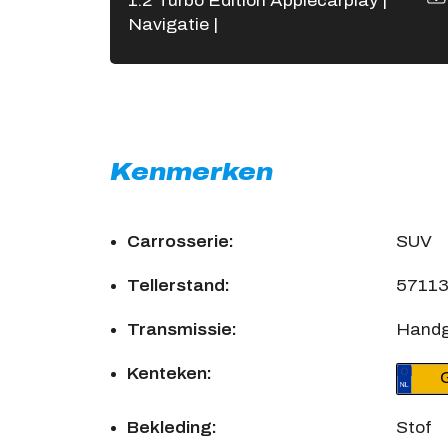
1.2 Turbo Edition Applecarplay |
Navigatie |
Kenmerken
Carrosserie:
SUV
Tellerstand:
5711
Transmissie:
Handg
Kenteken:
Bekleding:
Stof