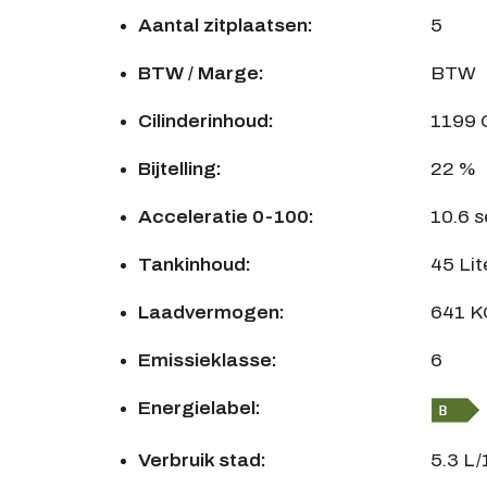
Aantal zitplaatsen:
5
BTW / Marge:
BTW
Cilinderinhoud:
1199
Bijtelling:
22 %
Acceleratie 0-100:
10.6 s
Tankinhoud:
45 Lit
Laadvermogen:
641 K
Emissieklasse:
6
Energielabel:
Verbruik stad:
5.3 L