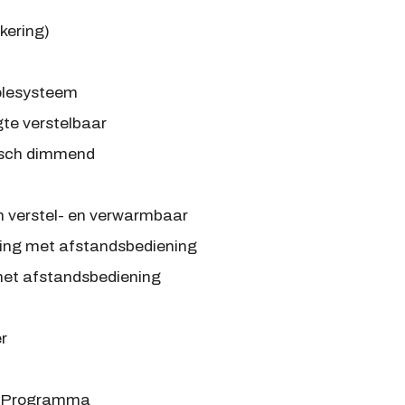
kering)
lesysteem
gte verstelbaar
isch dimmend
h verstel- en verwarmbaar
ling met afstandsbediening
met afstandsbediening
r
ts Programma