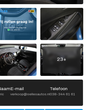
Openingstijden werkplaats
Ma -
8:00 - 12:15 en
Vr
13:15 - 17:00
Za
Gesloten
Zo
Gesloten
23+
Naam
E-mail
Telefoon
Naa
ric
verkoop@sellesautos.nl
038-344 61 61
Gerrit