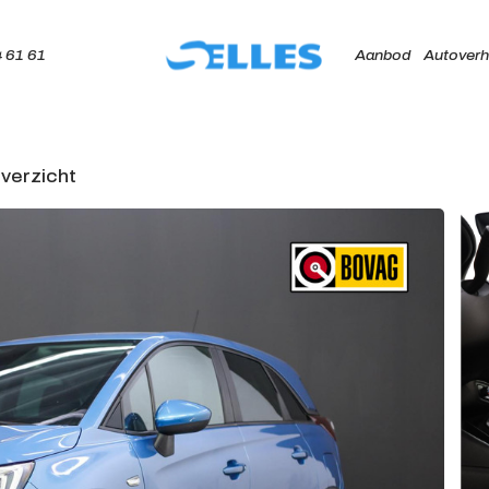
 61 61
Aanbod
Autoverh
verzicht
Home
Aanbod
Autoverhuur
Onze merken
Diensten
Werkplaats
Over ons