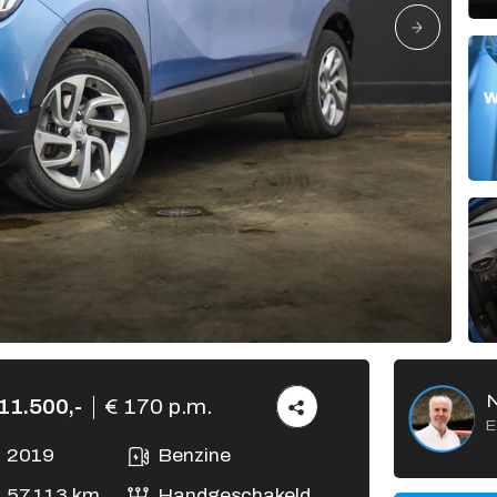
Verkocht
Vacatures
Contact
11.500,-
€ 170 p.m.
E
2019
Benzine
57.113 km
Handgeschakeld