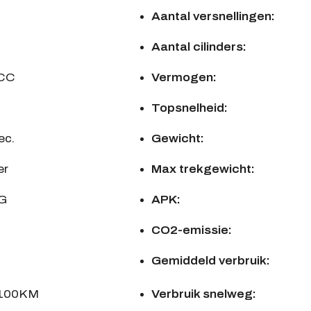
Aantal versnellingen:
Aantal cilinders:
 CC
Vermogen:
Topsnelheid:
ec.
Gewicht:
er
Max trekgewicht:
G
APK:
CO2-emissie:
Gemiddeld verbruik:
/100KM
Verbruik snelweg: