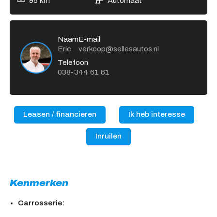
95 km
Automaat
Naam
E-mail
Eric
verkoop@sellesautos.nl
Telefoon
038-344 61 61
Leasen / financieren
Ik heb interesse
Inruilen
Kenmerken
Carrosserie: