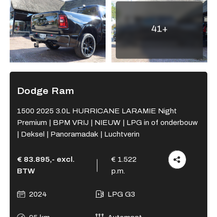
Adres
41+
Kamperzeedijk 87-89
8281 PC Genemuiden
Openingstijden showroom
Ma - Vr
9:00 - 18:00
Dodge Ram
Za
9:00 - 17:00
Zo
Gesloten
1500 2025 3.0L HURRICANE LARAMIE Night
Premium | BPM VRIJ | NIEUW | LPG in of onderbouw
Openingstijden werkplaats
| Deksel | Panoramadak | Luchtverin
Ma - Vr
8:00 - 12:15 en
13:15 - 17:00
€ 83.895,- excl.
€ 1.522
Za
Gesloten
BTW
p.m.
Zo
Gesloten
2024
LPG G3