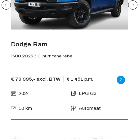
Dodge Ram
Do
1500 2025 3.0l hurricane rebel
1500 
€ 79.995,- excl. BTW
€ 1.451 p.m.
€ 84
2024
LPG G3
2
10 km
Automaat
9