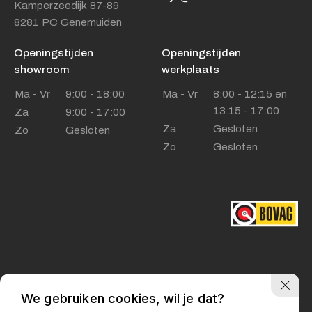
Kamperzeedijk 87-89
8281 PC Genemuiden
Adres
Kamperzeedijk 87-89
Openingstijden
Openingstijden
8281 PC Genemuiden
showroom
werkplaats
Ma - Vr
Openingstijden showroom
9:00 - 18:00
Ma - Vr
8:00 - 12:15 en
13:15 - 17:00
Za
9:00 - 17:00
Ma - Vr
9:00 - 18:00
Za
Gesloten
Zo
Gesloten
Za
9:00 - 17:00
Zo
Gesloten
Zo
Gesloten
Openingstijden werkplaats
Ma - Vr
8:00 - 12:15 en
13:15 - 17:00
Za
Gesloten
Zo
Gesloten
We gebruiken cookies, wil je dat?
Privacy policy