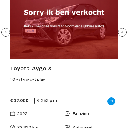
Toyota Aygo X
Vol
1.0 vvt-i s-cvt play
2.0 
€ 17.000,-
€ 252 p.m.
€ 13
2022
Benzine
2
72.830 km
Automaat
1