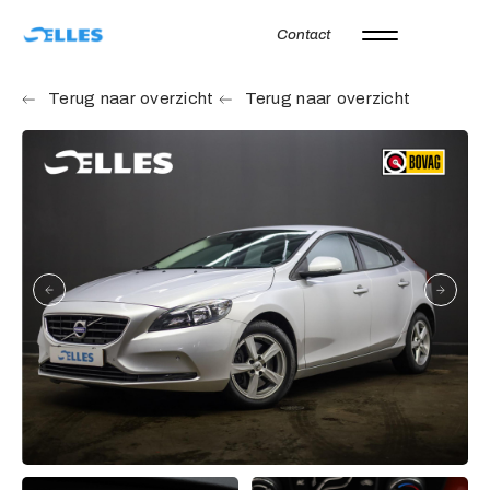
Contact
Home
Terug naar overzicht
Terug naar overzicht
Aanbod
Autoverhuur
Onze merken
Diensten
Werkplaats
Over ons
Verkocht
Vacatures
Contact