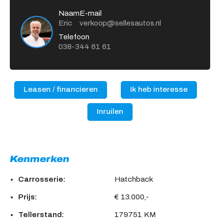
Naam
E-mail
Eric
verkoop@sellesautos.nl
Telefoon
038-344 61 61
Leasen / financieren
Ik heb interesse
Inruilen
Kenmerken
Carrosserie:
Hatchback
Prijs:
€ 13.000,-
Tellerstand:
179751 KM