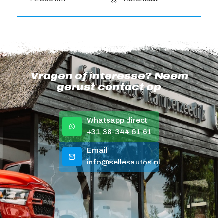
Vragen of interesse? Neem
gerust contact op
Whatsapp direct
+31 38-344 61 61
Email
info@sellesautos.nl