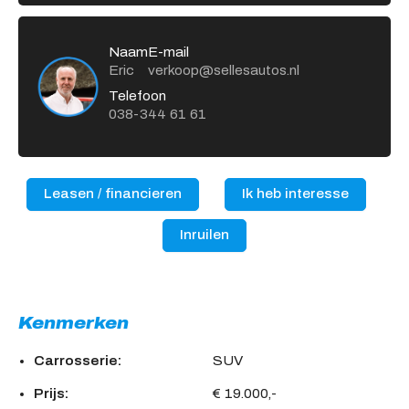
Naam
E-mail
Eric
verkoop@sellesautos.nl
Telefoon
038-344 61 61
Leasen / financieren
Ik heb interesse
Inruilen
Kenmerken
Carrosserie:
SUV
Prijs:
€ 19.000,-