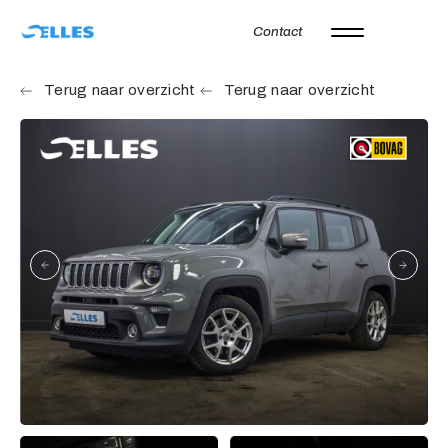
Contact
Home
Terug naar overzicht
Terug naar overzicht
Aanbod
Autoverhuur
Onze merken
Diensten
Werkplaats
Over ons
Verkocht
Vacatures
Contact