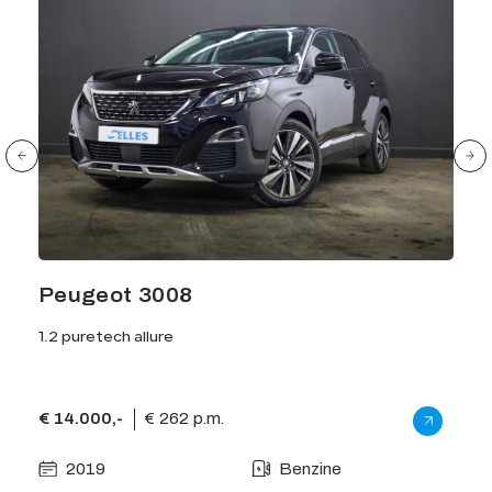
Peugeot 3008
Pe
1.2 puretech allure
1.6 h
€ 14.000,-
€ 262 p.m.
€ 24
2019
Benzine
2