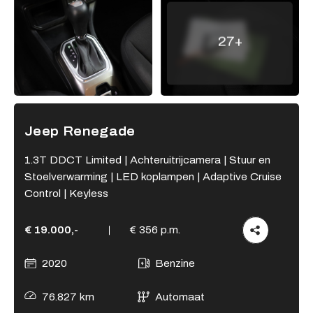
Adres
27+
Kamperzeedijk 87-89
8281 PC Genemuiden
Openingstijden showroom
Ma - Vr
9:00 - 18:00
Jeep Renegade
Za
9:00 - 17:00
Zo
Gesloten
1.3T DDCT Limited | Achteruitrijcamera | Stuur en
Stoelverwarming | LED koplampen | Adaptive Cruise
Openingstijden werkplaats
Control | Keyless
Ma - Vr
8:00 - 12:15 en
13:15 - 17:00
€ 19.000,-
€ 356 p.m.
Za
Gesloten
Zo
Gesloten
2020
Benzine
76.827 km
Automaat