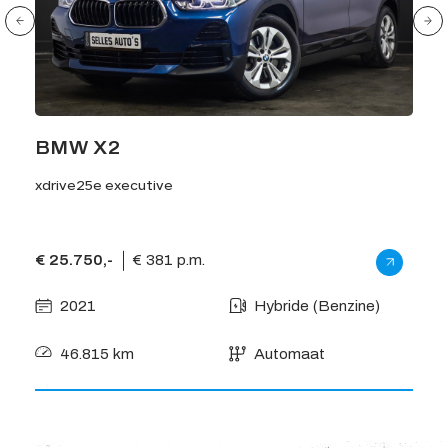
BMW X2
Ni
xdrive25e executive
1.3 
€ 25.750,-
€ 381 p.m.
€ 26
2021
Hybride (Benzine)
2
46.815 km
Automaat
7