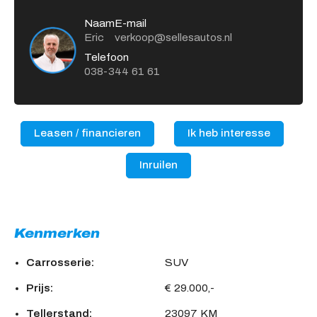
Naam
E-mail
Eric
verkoop@sellesautos.nl
Telefoon
038-344 61 61
Leasen / financieren
Ik heb interesse
Inruilen
Kenmerken
Carrosserie:
SUV
Prijs:
€ 29.000,-
Tellerstand:
23097 KM