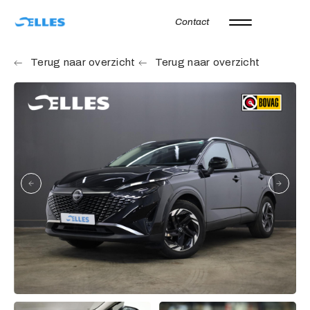
Contact
Home
Terug naar overzicht
Terug naar overzicht
Aanbod
Autoverhuur
Onze merken
Diensten
Werkplaats
Over ons
Verkocht
Vacatures
Contact