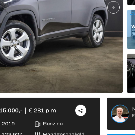
Verkocht
Vacatures
Contact
15.000,-
€ 281 p.m.
E
2019
Benzine
123.927
Handgeschakeld