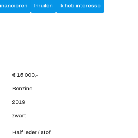
financieren
Inruilen
Ik heb interesse
€ 15.000,-
Benzine
2019
zwart
Half leder / stof