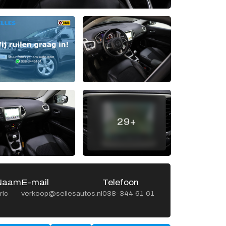
Openingstijden werkplaats
Ma -
8:00 - 12:15 en
Vr
13:15 - 17:00
Za
Gesloten
Zo
Gesloten
29+
Naam
E-mail
Telefoon
Naa
ric
verkoop@sellesautos.nl
038-344 61 61
Gerrit