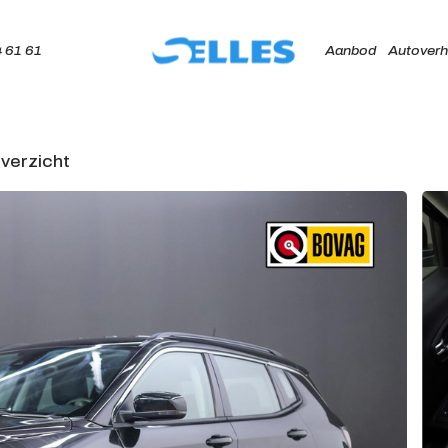
 61 61
Aanbod
Autoverh
verzicht
Home
Aanbod
Autoverhuur
Onze merken
Diensten
Werkplaats
Over ons