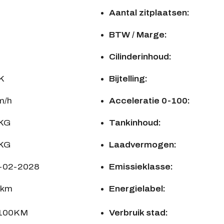
Aantal zitplaatsen:
BTW / Marge:
Cilinderinhoud:
K
Bijtelling:
m/h
Acceleratie 0-100:
 KG
Tankinhoud:
 KG
Laadvermogen:
7-02-2028
Emissieklasse:
/km
Energielabel:
/100KM
Verbruik stad: