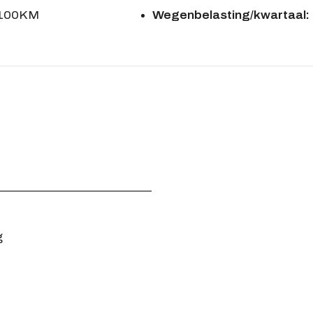
/100KM
Wegenbelasting/kwartaal:
g