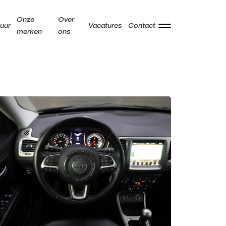
Onze
Over
uur
Vacatures
Contact
merken
ons
Adres
Kamperzeedijk 87-89
8281 PC Genemuiden
Openingstijden showroom
Ma -
9:00 - 18:00
Vr
Za
9:00 - 17:00
Zo
Gesloten