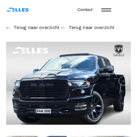
Contact
Home
Terug naar overzicht
Terug naar overzicht
Aanbod
Autoverhuur
Onze merken
Diensten
Werkplaats
Over ons
Verkocht
Vacatures
Contact