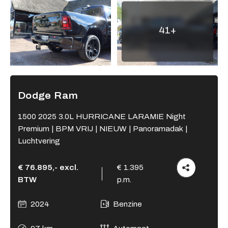
Adres
41+
Kamperzeedijk 87-89
8281 PC Genemuiden
Openingstijden showroom
Ma - Vr
9:00 - 18:00
Dodge Ram
Za
9:00 - 17:00
Zo
Gesloten
1500 2025 3.0L HURRICANE LARAMIE Night
Premium | BPM VRIJ | NIEUW | Panoramadak |
Openingstijden werkplaats
Luchtvering
Ma - Vr
8:00 - 12:15 en
13:15 - 17:00
€ 76.895,- excl.
€ 1.395
Za
Gesloten
BTW
p.m.
Zo
Gesloten
2024
Benzine