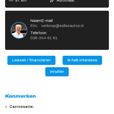
97 km
Automaat
Naam
E-mail
Eric
verkoop@sellesautos.nl
Telefoon
038-344 61 61
Leasen / financieren
Ik heb interesse
Inruilen
Kenmerken
Carrosserie: