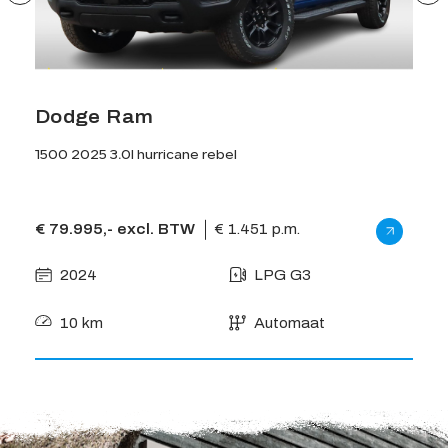
Dodge Ram
Do
1500 2025 3.0l hurricane rebel
1500 
€ 79.995,- excl. BTW
€ 1.451 p.m.
€ 80
2024
LPG G3
2
10 km
Automaat
9