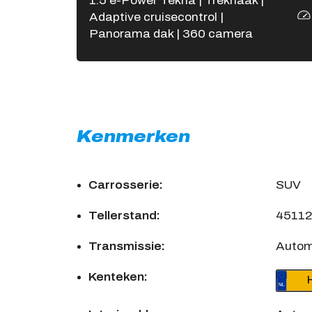
1.5 e-Power Tekna | Trekhaak |
Adaptive cruisecontrol |
Panorama dak | 360 camera
Kenmerken
Carrosserie:
SUV
Tellerstand:
4511
Transmissie:
Auto
Kenteken: