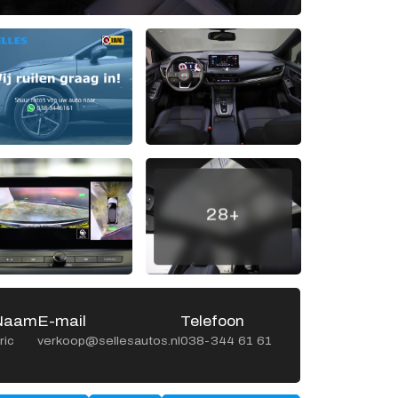
Openingstijden werkplaats
Ma -
8:00 - 12:15 en
Vr
13:15 - 17:00
Za
Gesloten
Zo
Gesloten
28+
Naam
E-mail
Telefoon
Naa
ric
verkoop@sellesautos.nl
038-344 61 61
Gerrit