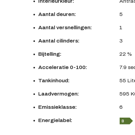
Interieurkleur:
Antrac
Aantal deuren:
5
Aantal versnellingen:
1
Aantal cilinders:
3
Bijtelling:
22 %
Acceleratie 0-100:
7.9 se
Tankinhoud:
55 Lit
Laadvermogen:
595 
Emissieklasse:
6
Energielabel: