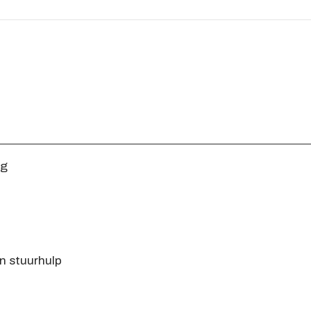
ng
n stuurhulp