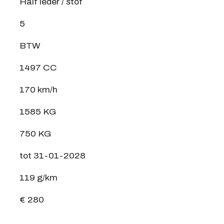
Half leder / stof
5
BTW
1497 CC
170 km/h
1585 KG
750 KG
tot 31-01-2028
119 g/km
€ 280