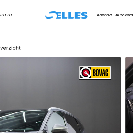
 61 61
Aanbod
Autoverh
verzicht
Home
Aanbod
Autoverhuur
Onze merken
Diensten
Werkplaats
Over ons