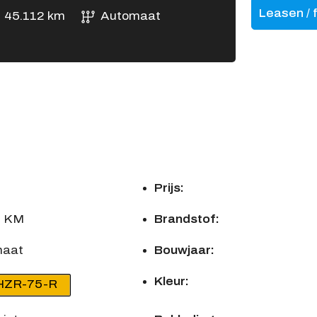
Leasen / 
45.112 km
Automaat
Prijs:
2 KM
Brandstof:
maat
Bouwjaar:
Kleur:
HZR-75-R