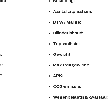
iet
Bekleding:
Aantal zitplaatsen:
BTW / Marge:
Cilinderinhoud:
Topsnelheid:
c.
Gewicht:
er
Max trekgewicht:
KG
APK:
CO2-emissie:
Wegenbelasting/kwartaal: