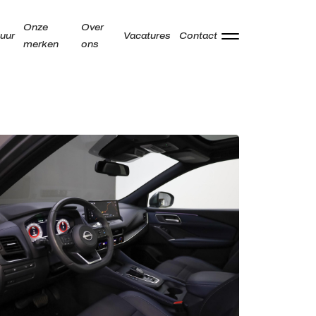
Onze
Over
uur
Vacatures
Contact
merken
ons
Adres
Kamperzeedijk 87-89
8281 PC Genemuiden
Openingstijden showroom
Ma -
9:00 - 18:00
Vr
Za
9:00 - 17:00
Zo
Gesloten