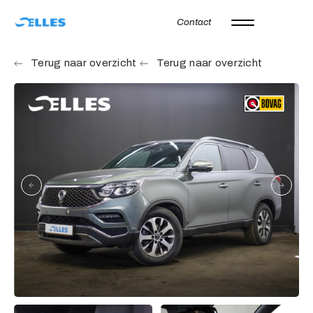
Contact
Home
Terug naar overzicht
Terug naar overzicht
Aanbod
Autoverhuur
Onze merken
Diensten
Werkplaats
Over ons
Verkocht
Vacatures
Contact