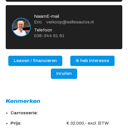
Naam
E-mail
Eric
verkoop@sellesautos.nl
Telefoon
038-344 61 61
Leasen / financieren
Ik heb interesse
Inruilen
Kenmerken
Carrosserie:
Prijs:
€ 32.000,- excl. BTW