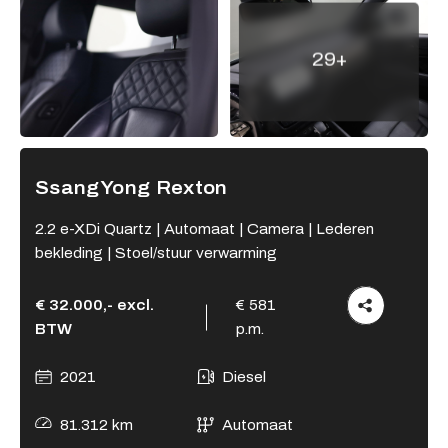
Adres
29+
Kamperzeedijk 87-89
8281 PC Genemuiden
Openingstijden showroom
Ma - Vr
9:00 - 18:00
SsangYong Rexton
Za
9:00 - 17:00
Zo
Gesloten
2.2 e-XDi Quartz | Automaat | Camera | Lederen
bekleding | Stoel/stuur verwarming
Openingstijden werkplaats
Ma - Vr
8:00 - 12:15 en
€ 32.000,- excl.
€ 581
13:15 - 17:00
BTW
p.m.
Za
Gesloten
Zo
Gesloten
2021
Diesel
81.312 km
Automaat