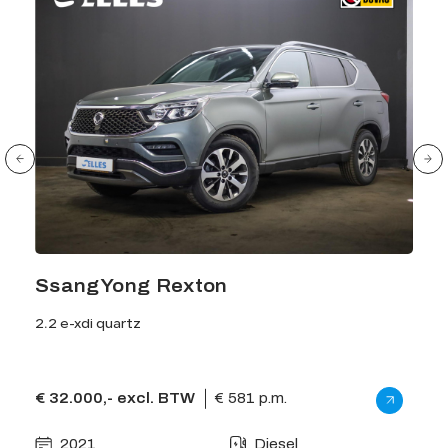
SsangYong Rexton
2.2 e-xdi quartz
€ 32.000,- excl. BTW
€ 581 p.m.
2021
Diesel