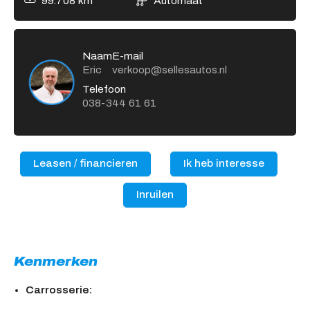
99.708 km
Automaat
Naam
E-mail
Eric
verkoop@sellesautos.nl
Telefoon
038-344 61 61
Leasen / financieren
Ik heb interesse
Inruilen
Kenmerken
Carrosserie: