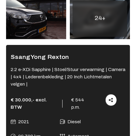
Adres
24+
Kamperzeedijk 87-89
8281 PC Genemuiden
Openingstijden showroom
Ma - Vr
9:00 - 18:00
SsangYong Rexton
Za
9:00 - 17:00
Zo
Gesloten
2.2 e-XDi Sapphire | Stoel/Stuur verwarming | Camera
| 4x4 | Lederenbekleding | 20 Inch Lichtmetalen
Openingstijden werkplaats
velgen |
Ma - Vr
8:00 - 12:15 en
13:15 - 17:00
€ 30.000,- excl.
€ 544
Za
Gesloten
BTW
p.m.
Zo
Gesloten
2021
Diesel