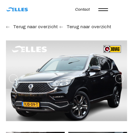
Contact
Home
Terug naar overzicht
Terug naar overzicht
Aanbod
Autoverhuur
Onze merken
Diensten
Werkplaats
Over ons
Verkocht
Vacatures
Contact