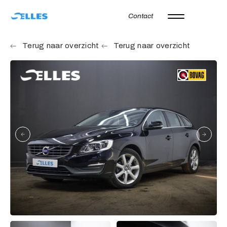
Contact
Home
Terug naar overzicht
Terug naar overzicht
Aanbod
Autoverhuur
Onze merken
Diensten
Werkplaats
Over ons
Verkocht
Vacatures
Contact