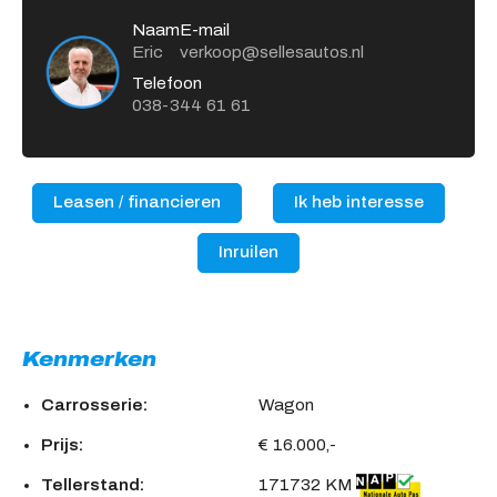
Naam
E-mail
Eric
verkoop@sellesautos.nl
Telefoon
038-344 61 61
Leasen / financieren
Ik heb interesse
Inruilen
Kenmerken
Carrosserie:
Wagon
Prijs:
€ 16.000,-
Tellerstand:
171732 KM