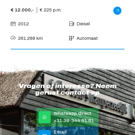
€ 12.000,-
€ 225 p.m.
2012
Diesel
261.288 km
Automaat
Vragen of interesse? Neem
gerust contact op
Whatsapp direct
+31 38-344 61 61
Email