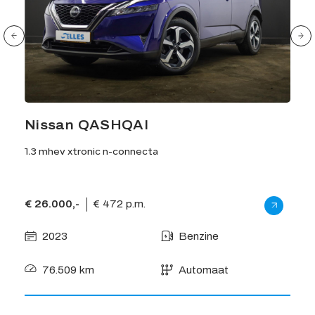
Nissan QASHQAI
Je
1.3 mhev xtronic n-connecta
1.0t 
€ 26.000,-
€ 472 p.m.
€ 18
2023
Benzine
2
76.509 km
Automaat
3