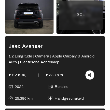
Adres
30+
Kamperzeedijk 87-89
8281 PC Genemuiden
Openingstijden showroom
Ma - Vr
9:00 - 18:00
Jeep Avenger
Za
9:00 - 17:00
Zo
Gesloten
1.2 Longitude | Camera | Apple Carpaly & Android
Auto | Electrische Achterklep
Openingstijden werkplaats
Ma - Vr
8:00 - 12:15 en
€ 22.500,-
€ 333 p.m.
13:15 - 17:00
Za
Gesloten
2024
Benzine
Zo
Gesloten
25.386 km
Handgeschakeld