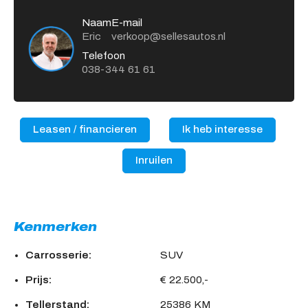
Naam
E-mail
Eric
verkoop@sellesautos.nl
Telefoon
038-344 61 61
Leasen / financieren
Ik heb interesse
Inruilen
Kenmerken
Carrosserie:
SUV
Prijs:
€ 22.500,-
Tellerstand:
25386 KM