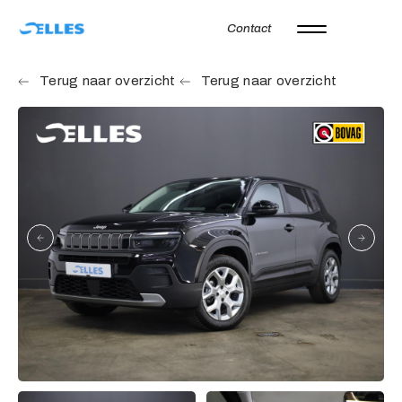
Contact
Home
Terug naar overzicht
Terug naar overzicht
Aanbod
Autoverhuur
Onze merken
Diensten
Werkplaats
Over ons
Verkocht
Vacatures
Contact