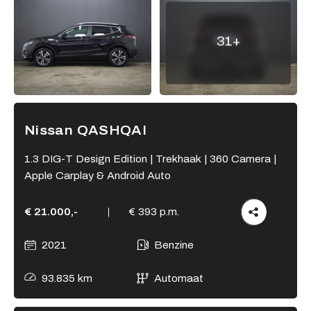
Adres
31+
Kamperzeedijk 87-89
8281 PC Genemuiden
Openingstijden showroom
Ma - Vr
9:00 - 18:00
Nissan QASHQAI
Za
9:00 - 17:00
Zo
Gesloten
1.3 DIG-T Design Edition | Trekhaak | 360 Camera |
Apple Carplay & Android Auto
Openingstijden werkplaats
Ma - Vr
8:00 - 12:15 en
€ 21.000,-
€ 393 p.m.
13:15 - 17:00
Za
Gesloten
2021
Benzine
Zo
Gesloten
93.835 km
Automaat