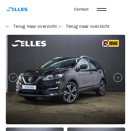
Contact
Home
Terug naar overzicht
Terug naar overzicht
Aanbod
Autoverhuur
Onze merken
Diensten
Werkplaats
Over ons
Verkocht
Vacatures
Contact