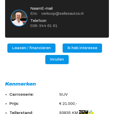
Naam
E-mail
Eric
verkoop@sellesautos.nl
Telefoon
038-344 61 61
Leasen / financieren
Ik heb interesse
Inruilen
Kenmerken
Carrosserie:
SUV
Prijs:
€ 21.000,-
Tellerstand:
93835 KM