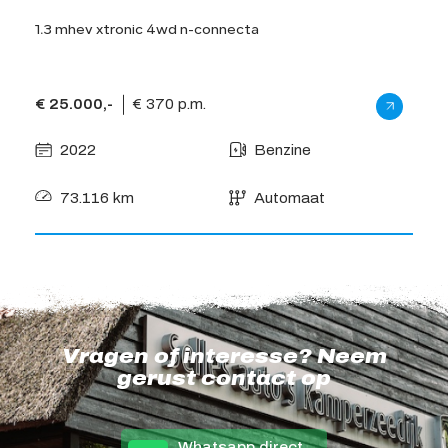
1.3 mhev xtronic 4wd n-connecta
4xe 1
€ 25.000,-
€ 370 p.m.
€ 25
2022
Benzine
2
73.116 km
Automaat
4
Vragen of interesse? Neem
gerust contact op
Whatsapp direct