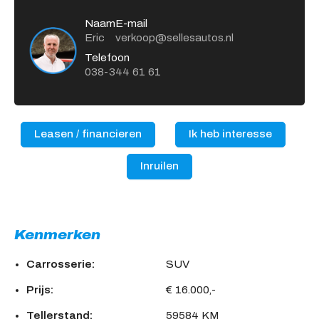
Naam
E-mail
Eric
verkoop@sellesautos.nl
Telefoon
038-344 61 61
Leasen / financieren
Ik heb interesse
Inruilen
Kenmerken
Carrosserie:
SUV
Prijs:
€ 16.000,-
Tellerstand:
59584 KM