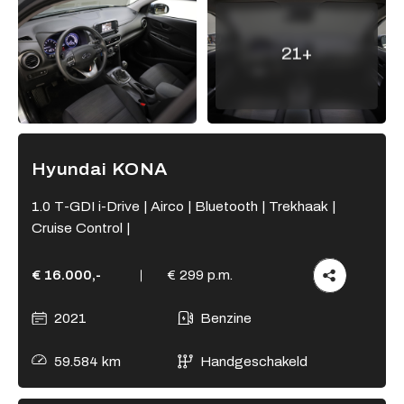
Adres
21+
Kamperzeedijk 87-89
8281 PC Genemuiden
Openingstijden showroom
Ma - Vr
9:00 - 18:00
Hyundai KONA
Za
9:00 - 17:00
Zo
Gesloten
1.0 T-GDI i-Drive | Airco | Bluetooth | Trekhaak |
Cruise Control |
Openingstijden werkplaats
Ma - Vr
8:00 - 12:15 en
€ 16.000,-
€ 299 p.m.
13:15 - 17:00
Za
Gesloten
2021
Benzine
Zo
Gesloten
59.584 km
Handgeschakeld