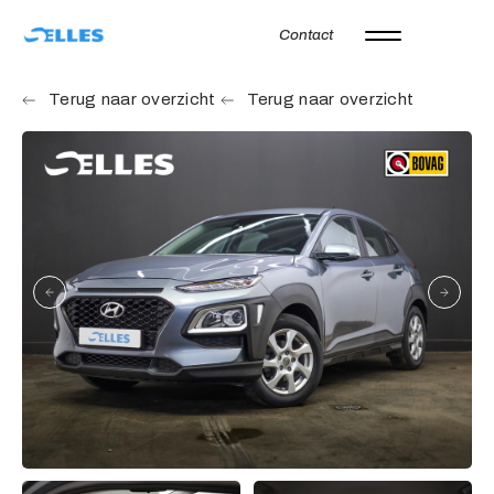
Contact
Home
Terug naar overzicht
Terug naar overzicht
Aanbod
Autoverhuur
Onze merken
Diensten
Werkplaats
Over ons
Verkocht
Vacatures
Contact