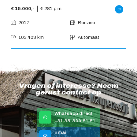
€ 15.000,-
€ 281 p.m.
€ 21
2017
Benzine
2
103.403 km
Automaat
9
Vragen of interesse? Neem
gerust contact op
Whatsapp direct
+31 38-344 61 61
Email