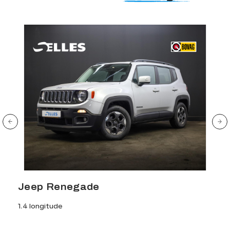
Jeep Renegade
Ni
1.4 longitude
1.3 d