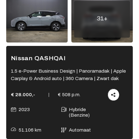
Adres
31+
Kamperzeedijk 87-89
8281 PC Genemuiden
Openingstijden showroom
Ma - Vr
9:00 - 18:00
Nissan QASHQAI
Za
9:00 - 17:00
Zo
Gesloten
1.5 e-Power Business Design | Panoramadak | Apple
Carplay & Android auto | 360 Camera | Zwart dak
Openingstijden werkplaats
Ma - Vr
8:00 - 12:15 en
€ 28.000,-
€ 508 p.m.
13:15 - 17:00
Za
Gesloten
2023
Hybride
Zo
Gesloten
(Benzine)
51.106 km
Automaat