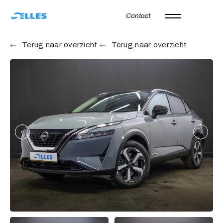
Contact
Home
Terug naar overzicht
Terug naar overzicht
Aanbod
Autoverhuur
Onze merken
Diensten
Werkplaats
Over ons
Verkocht
Vacatures
Contact