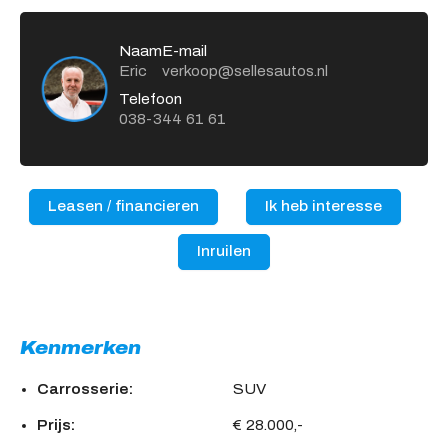
Naam
E-mail
Eric
verkoop@sellesautos.nl
Telefoon
038-344 61 61
Leasen / financieren
Ik heb interesse
Inruilen
Kenmerken
Carrosserie:
SUV
Prijs:
€ 28.000,-