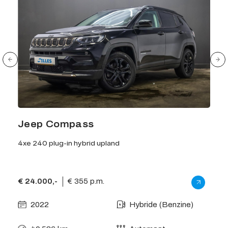
Jeep Compass
Ni
4xe 240 plug-in hybrid upland
1.3 
€ 24.000,-
€ 355 p.m.
€ 29
2022
Hybride (Benzine)
2