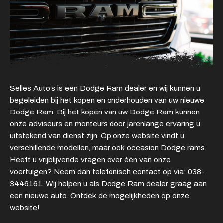
Adres
Kamperzeedijk 87-89
8281 PC Genemuiden
Openingstijden showroom
Ma - Vr
9:00 - 18:00
Selles Auto’s is een Dodge Ram dealer en wij kunnen u
Za
9:00 - 17:00
begeleiden bij het kopen en onderhouden van uw nieuwe
Zo
Gesloten
Dodge Ram. Bij het kopen van uw Dodge Ram kunnen
onze adviseurs en monteurs door jarenlange ervaring u
Openingstijden werkplaats
uitstekend van dienst zijn. Op onze website vindt u
Ma - Vr
8:00 - 12:15 en
verschillende modellen, maar ook occasion Dodge rams.
13:15 - 17:00
Heeft u vrijblijvende vragen over één van onze
Za
Gesloten
voertuigen? Neem dan telefonisch contact op via: 038-
Zo
Gesloten
3446161. Wij helpen u als Dodge Ram dealer graag aan
een nieuwe auto. Ontdek de mogelijkheden op onze
website!