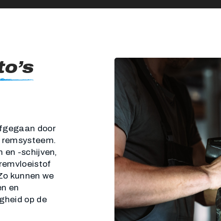
to’s
afgegaan door
ge remsysteem.
 en -schijven,
remvloeistof
 Zo kunnen we
en en
igheid op de