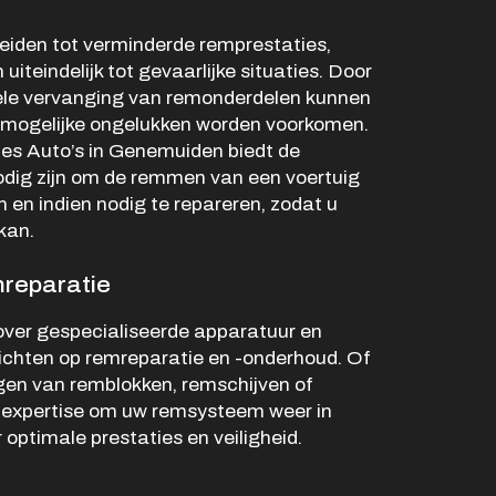
Openingstijden werkplaats
eiden tot verminderde remprestaties,
Ma -
8:00 - 12:15 en
iteindelijk tot gevaarlijke situaties. Door
Vr
13:15 - 17:00
uele vervanging van remonderdelen kunnen
Za
Gesloten
n mogelijke ongelukken worden voorkomen.
Zo
Gesloten
es Auto’s in Genemuiden biedt de
nodig zijn om de remmen van een voertuig
 en indien nodig te repareren, zodat u
kan.
reparatie
over gespecialiseerde apparatuur en
richten op remreparatie en -onderhoud. Of
gen van remblokken, remschijven of
e expertise om uw remsysteem weer in
 optimale prestaties en veiligheid.