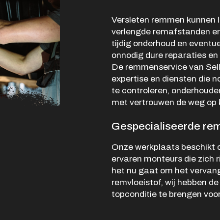
Verkocht
Versleten remmen kunnen l
Vacatures
verlengde remafstanden en u
tijdig onderhoud en event
Contact
onnodig dure reparaties e
De remmenservice van Sell
expertise en diensten die 
te controleren, onderhouden
met vertrouwen de weg op 
Gespecialiseerde rem
Onze werkplaats beschikt 
ervaren monteurs die zich 
het nu gaat om het vervan
remvloeistof, wij hebben d
topconditie te brengen voor