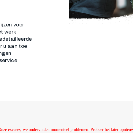
rijzen voor
t werk
edetailleerde
r u aan toe
ingen
 service