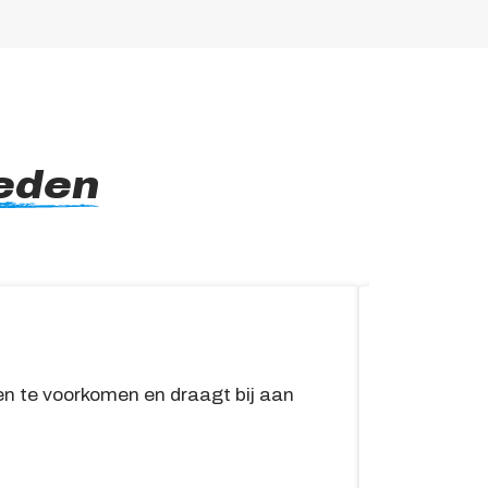
eden
APK
n te voorkomen en draagt bij aan
De APK vo
dan 3 jaar
Lees me