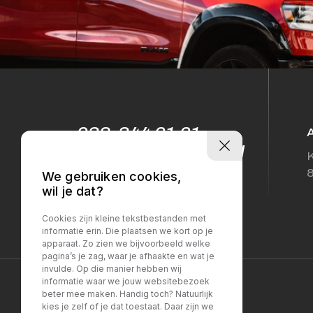
038-344 61 61
info@sellesautos.nl
K
We gebruiken cookies,
wil je dat?
Cookies zijn kleine tekstbestanden met
informatie erin. Die plaatsen we kort op je
apparaat. Zo zien we bijvoorbeeld welke
pagina’s je zag, waar je afhaakte en wat je
invulde. Op die manier hebben wij
informatie waar we jouw websitebezoek
beter mee maken. Handig toch? Natuurlijk
kies je zelf of je dat toestaat. Daar zijn we