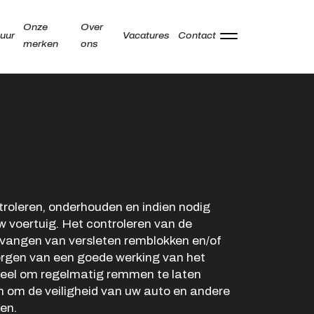
Onze
Over
uur
Vacatures
Contact
merken
ons
Adres
Kamperzeedijk 87-89
8281 PC Genemuiden
Openingstijden showroom
roleren, onderhouden en indien nodig
 voertuig. Het controleren van de
Ma -
9:00 - 18:00
rvangen van versleten remblokken en/of
Vr
orgen van een goede werking van het
Za
9:00 - 17:00
ieel om regelmatig remmen te laten
Zo
Gesloten
 om de veiligheid van uw auto en andere
en.