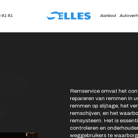
 61 61
Aanbod
Autoverh
Home
Aanbod
en
Autoverhuur
Remservice omvat het cont
Onze merken
repareren van remmen in uw
e
Diensten
remmen op slijtage, het ve
remschijven, en het waarb
Werkplaats
remsysteem. Het is essent
controleren en onderhouden
Over ons
weggebruikers te waarborg