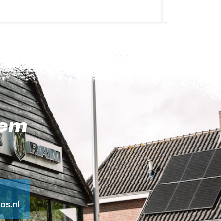
eem
os.nl