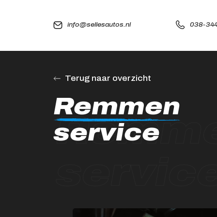
info@sellesautos.nl
038-344
Terug naar overzicht
Remmen
Remm
service
servic