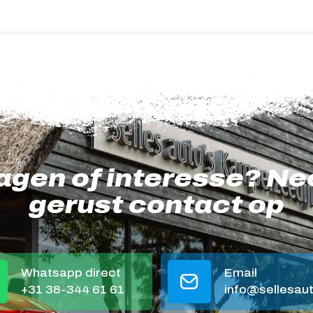
agen of interesse? N
gerust contact op
Whatsapp direct
Email
+31 38-344 61 61
info@sellesaut