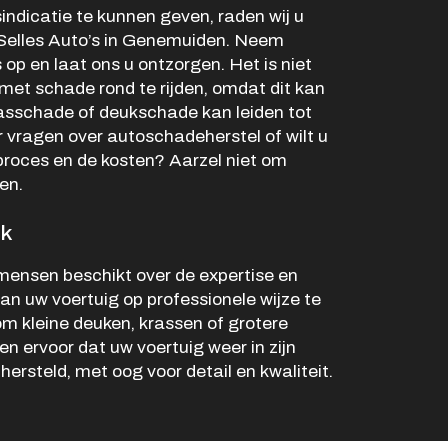
Openingstijden werkplaats
ndicatie te kunnen geven, raden wij u
 Selles Auto’s in Genemuiden. Neem
Ma -
8:00 - 12:15 en
 op en laat ons u ontzorgen. Het is niet
Vr
13:15 - 17:00
met schade rond te rijden, omdat dit kan
Za
Gesloten
rasschade of deukschade kan leiden tot
Zo
Gesloten
 vragen over autoschadeherstel of wilt u
proces en de kosten? Aarzel niet om
en.
rk
ensen beschikt over de expertise en
 uw voertuig op professionele wijze te
om kleine deuken, krassen of grotere
en ervoor dat uw voertuig weer in zijn
hersteld, met oog voor detail en kwaliteit.