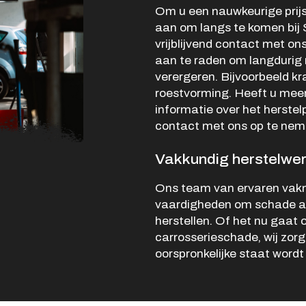
Om u een nauwkeurige prijsi
Verkocht
aan om langs te komen bij
Vacatures
vrijblijvend contact met ons
aan te raden om langdurig 
Contact
verergeren. Bijvoorbeeld k
roestvorming. Heeft u meer
informatie over het herstel
contact met ons op te nem
Vakkundig herstelwe
Ons team van ervaren vakm
vaardigheden om schade aan
herstellen. Of het nu gaat 
carrosserieschade, wij zorg
oorspronkelijke staat wordt 