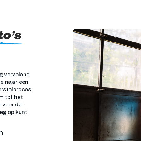
to’s
g vervelend
we naar een
rstelproces.
m tot het
ervoor dat
weg op kunt.
n