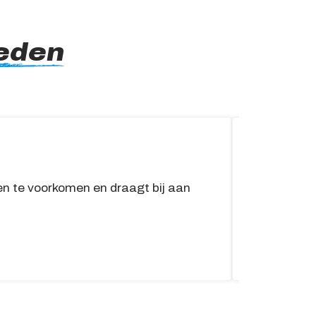
eden
APK
n te voorkomen en draagt bij aan
De APK vo
dan 3 jaar
Lees me