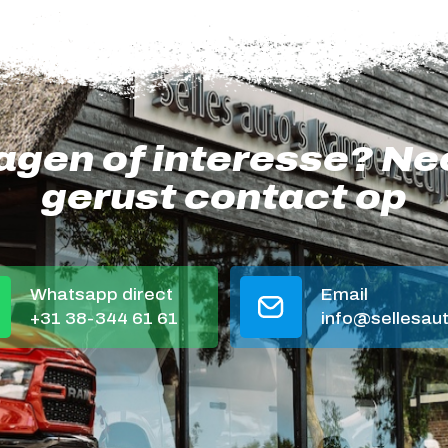
agen of interesse? N
gerust contact op
Whatsapp direct
Email
+31 38-344 61 61
info@sellesaut