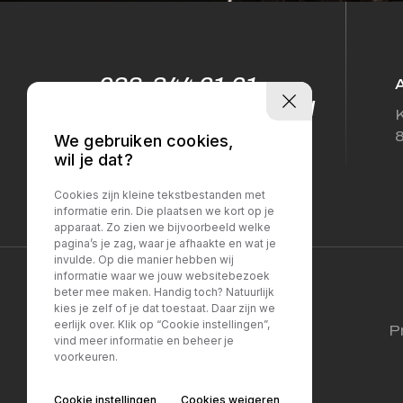
038-344 61 61
info@sellesautos.nl
K
We gebruiken cookies,
wil je dat?
Cookies zijn kleine tekstbestanden met
informatie erin. Die plaatsen we kort op je
apparaat. Zo zien we bijvoorbeeld welke
pagina’s je zag, waar je afhaakte en wat je
invulde. Op die manier hebben wij
informatie waar we jouw websitebezoek
beter mee maken. Handig toch? Natuurlijk
kies je zelf of je dat toestaat. Daar zijn we
eerlijk over. Klik op “Cookie instellingen”,
P
vind meer informatie en beheer je
voorkeuren.
Cookie instellingen
Cookies weigeren