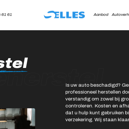
 61 61
Aanbod
Autoverh
Home
tel
Aanbod
herstel
Autoverhuur
Is uw auto beschadigd? Ge
Onze merken
professioneel herstellen do
Diensten
verstandig om zowel bij grot
controleren. Kosten en afha
Werkplaats
dat u hulp kunt gebruiken 
verzekering. Wij staan klaar
Over ons