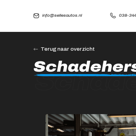
info@sellesautos.nl
038-344
Terug naar overzicht
Schadehers
Schade