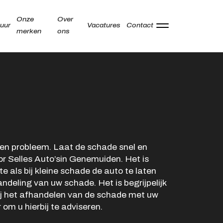
Onze
Over
uur
Vacatures
Contact
merken
ons
Adres
Kamperzeedijk 87-89
8281 PC Genemuiden
Openingstijden showroom
en probleem. Laat de schade snel en
or Selles Auto’sin Genemuiden. Het is
Ma -
9:00 - 18:00
e als bij kleine schade de auto te laten
Vr
ndeling van uw schade. Het is begrijpelijk
Za
9:00 - 17:00
bij het afhandelen van de schade met uw
Zo
Gesloten
 om u hierbij te adviseren.