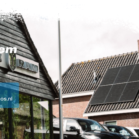
eem
os.nl